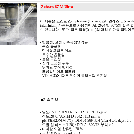
Zubora 67 M Ultra
이 제품은 고강도 강(high strength steel), 스테인레스 강(stainles
(aluminium) 가공용으로 사용되며 AL 2024 및 7075와 같은 알
수 있습니다. 또한, 작은 직경(5 mm)의 어려운 가공 작업에
- 반합성, 고성능 수용성냉각유
- 붕소 불포함
- 미네랄오일 베이스
- 우수한 윤활성
- 높은 극압성
- 장기 안정성 우수
- 뛰어난 부식 방지성
- 포름알데히드 불포함
- VDI 3035에 따른 우수한 플라스틱 호환성
기술 정보
- 밀도/15°C / DIN EN ISO 12185 : 970 kg/m³
- 점도/20°C / ASTM D 7042 : 153 mm²/s
- pH 값(H20에서 5%) / DIN 51 369 : 9.4 (after 4 to 5 days: 9.1 - 
- 주철 칩 테스트(1:20) / DIN 51 360/T2: 부식도0
- 미네랄 오일 함유량 : 30 %
- 농축액 Water hazard 등급: 1