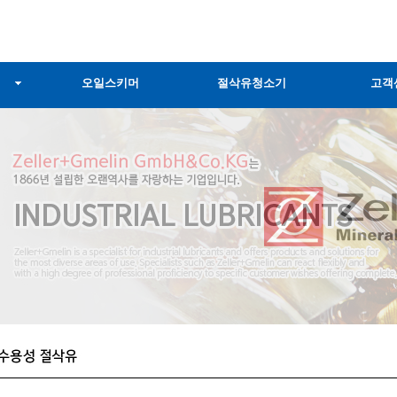
오일스키머
절삭유청소기
고객