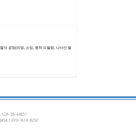
절삭 공정(리밍, 소잉, 펑처 드릴링, 나사산 절