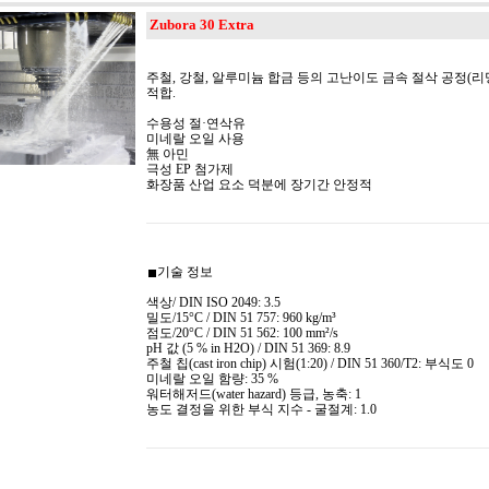
Zubora
30 Extra
주철, 강철, 알루미늄 합금 등의 고난이도 금속 절삭 공정(리밍
적합.
수용성 절·연삭유
미네랄 오일 사용
無 아민
극성 EP 첨가제
화장품 산업 요소 덕분에 장기간 안정적
기술 정보
색상/ DIN ISO 2049: 3.5
밀도/15°C / DIN 51 757: 960 kg/m³
점도/20°C / DIN 51 562: 100 mm²/s
pH 값 (5 % in H2O) / DIN 51 369: 8.9
주철 칩(cast iron chip) 시험(1:20) / DIN 51 360/T2: 부식도 0
미네랄 오일 함량: 35 %
워터해저드(water hazard) 등급, 농축: 1
농도 결정을 위한 부식 지수 - 굴절계: 1.0