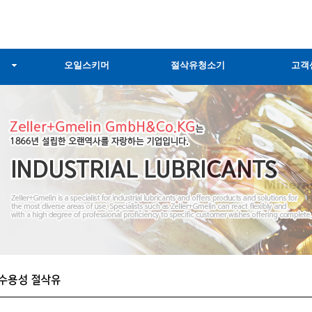
오일스키머
절삭유청소기
고객